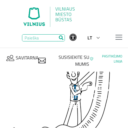
LT
PASITIKĖJIMO
SUSISIEKITE SU
SAVITARNA
LINIJA
MUMIS
Atnaujintas asmenų ir šeimų,
turinčių teisę į paramą būstui
išsinuomoti, sąrašas