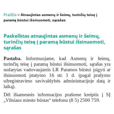
Pradžia
>
Atnaujintas asmenų ir šeimų, turinčių teisę į
paramą būstui išsinuomoti, sąrašas
Paskelbtas atnaujintas asmenų ir šeimų,
turinčių teisę į paramą būstui išsinuomoti,
sąrašas
Pastaba.
Informuojame, kad Asmenų ir šeimų,
turinčių teisę į paramą būstui išsinuomoti, sąrašas yra
sudarytas vadovaujantis LR Paramos būstui įsigyti ar
išsinuomoti įstatymo 16 str. 1 d. (pagal prašymo
užregistravimo savivaldybės administracijoje datą ir
laiką).
Dėl išsamesnės informacijos prašome kreiptis į SĮ
„Vilniaus miesto būstas“ telefonu (8 5) 2500 759.