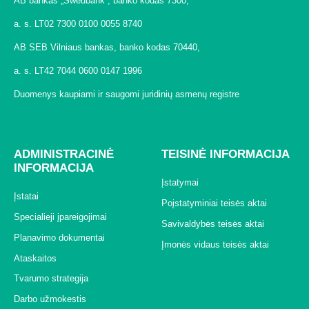
AB bankas „Swedbank“, banko kodas 7300,
a. s. LT02 7300 0100 0055 8740
AB SEB Vilniaus bankas, banko kodas 70440,
a. s. LT42 7044 0600 0147 1996
Duomenys kaupiami ir saugomi juridinių asmenų registre
ADMINISTRACINĖ
TEISINĖ INFORMACIJA
INFORMACIJA
Įstatymai
Įstatai
Poįstatyminiai teisės aktai
Specialieji įpareigojimai
Savivaldybės teisės aktai
Planavimo dokumentai
Įmonės vidaus teisės aktai
Ataskaitos
Tvarumo strategija
Darbo užmokestis