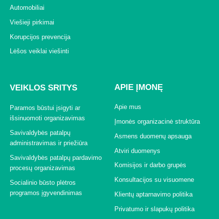
Automobiliai
Viešieji pirkimai
Korupcijos prevencija
Lėšos veiklai viešinti
APIE ĮMONĘ
VEIKLOS SRITYS
Apie mus
Paramos būstui įsigyti ar
išsinuomoti organizavimas
Įmonės organizacinė struktūra
Savivaldybės patalpų
Asmens duomenų apsauga
administravimas ir priežiūra
Atviri duomenys
Savivaldybės patalpų pardavimo
Komisijos ir darbo grupės
procesų organizavimas
Konsultacijos su visuomene
Socialinio būsto plėtros
programos įgyvendinimas
Klientų aptarnavimo politika
Privatumo ir slapukų politika