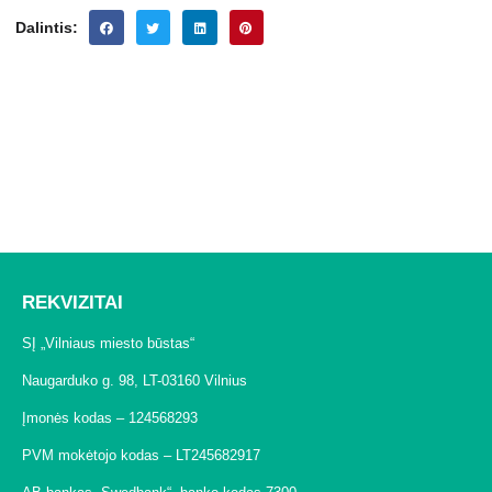
Dalintis:
REKVIZITAI
SĮ „Vilniaus miesto būstas“
Naugarduko g. 98, LT-03160 Vilnius
Įmonės kodas – 124568293
PVM mokėtojo kodas – LT245682917