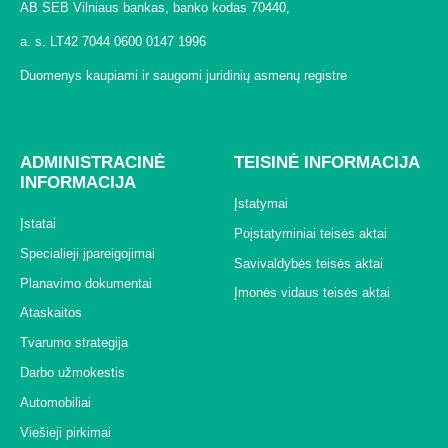
AB SEB Vilniaus bankas, banko kodas 70440,
a. s. LT42 7044 0600 0147 1996
Duomenys kaupiami ir saugomi juridinių asmenų registre
ADMINISTRACINĖ
TEISINĖ INFORMACIJA
INFORMACIJA
Įstatymai
Įstatai
Poįstatyminiai teisės aktai
Specialieji įpareigojimai
Savivaldybės teisės aktai
Planavimo dokumentai
Įmonės vidaus teisės aktai
Ataskaitos
Tvarumo strategija
Darbo užmokestis
Automobiliai
Viešieji pirkimai