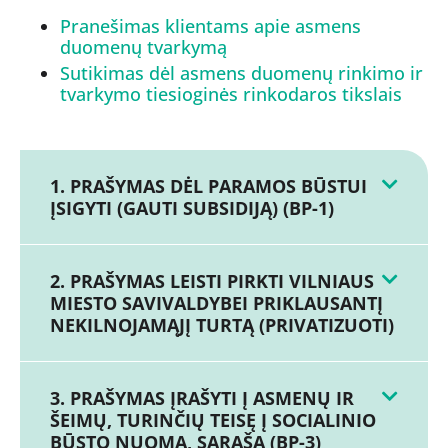
Pranešimas klientams apie asmens
duomenų tvarkymą
Sutikimas dėl asmens duomenų rinkimo ir
tvarkymo tiesioginės rinkodaros tikslais
1. PRAŠYMAS DĖL PARAMOS BŪSTUI
ĮSIGYTI (GAUTI SUBSIDIJĄ) (BP-1)
2. PRAŠYMAS LEISTI PIRKTI VILNIAUS
MIESTO SAVIVALDYBEI PRIKLAUSANTĮ
NEKILNOJAMĄJĮ TURTĄ (PRIVATIZUOTI)
3. PRAŠYMAS ĮRAŠYTI Į ASMENŲ IR
ŠEIMŲ, TURINČIŲ TEISĘ Į SOCIALINIO
BŪSTO NUOMĄ, SĄRAŠĄ (BP-3)