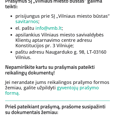
Prašymus SĮ „Vilniaus miesto būstas“ galima
teikti:
prisijungus prie SĮ „Vilniaus miesto būstas“
savitarnos
;
el. paštu
info@vmb.lt
;
apsilankius Vilniaus miesto savivaldybės
Klientų aptarnavimo centre adresu
Konstitucijos pr. 3 Vilniuje;
paštu adresu Naugarduko g. 98, LT-03160
Vilnius.
Nepamirškite kartu su prašymais pateikti
reikalingų dokumentų!
Jei nerandate jums reikalingos prašymo formos
žemiau, galite užpildyti
gyventojų prašymo
formą.
Prieš pateikiant prašymą, prašome susipažinti
su dokumentais žemiau: