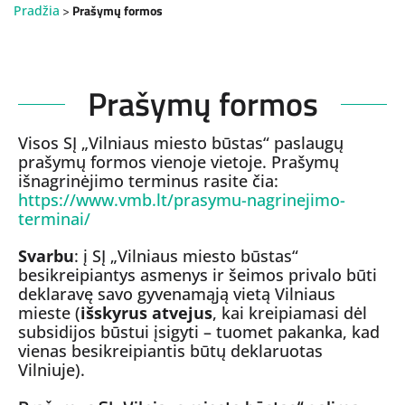
>
Prašymų formos
Pradžia
Prašymų formos
Visos SĮ „Vilniaus miesto būstas“ paslaugų
prašymų formos vienoje vietoje. Prašymų
išnagrinėjimo terminus rasite čia:
https://www.vmb.lt/prasymu-nagrinejimo-
terminai/
Svarbu
: į SĮ „Vilniaus miesto būstas“
besikreipiantys asmenys ir šeimos privalo būti
deklaravę savo gyvenamąją vietą Vilniaus
mieste (
išskyrus atvejus
, kai kreipiamasi dėl
subsidijos būstui įsigyti – tuomet pakanka, kad
vienas besikreipiantis būtų deklaruotas
Vilniuje).