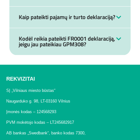
Kaip pateikti pajamų ir turto deklaraciją?
Kodėl reikia pateikti FR0001 deklaraciją,
jeigu jau pateikiau GPM308?
REKVIZITAI
SĮ „Vilniaus miesto būstas“
Naugarduko g. 98, LT-03160 Vilnius
Įmonės kodas – 124568293
PVM mokėtojo kodas – LT245682917
AB bankas „Swedbank“, banko kodas 7300,