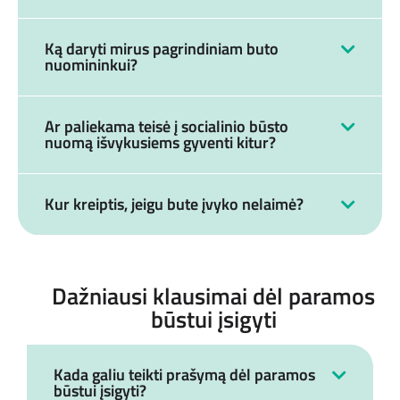
Ką daryti mirus pagrindiniam buto
nuomininkui?
Ar paliekama teisė į socialinio būsto
nuomą išvykusiems gyventi kitur?
Kur kreiptis, jeigu bute įvyko nelaimė?
Dažniausi klausimai dėl paramos
būstui įsigyti
Kada galiu teikti prašymą dėl paramos
būstui įsigyti?