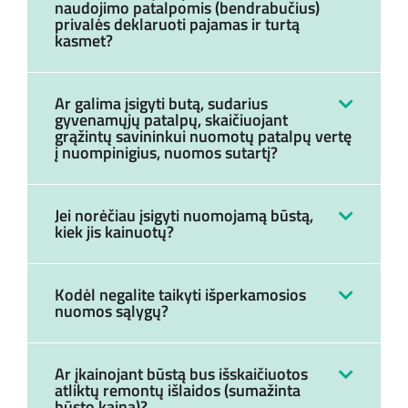
naudojimo patalpomis (bendrabučius)
privalės deklaruoti pajamas ir turtą
kasmet?
Ar galima įsigyti butą, sudarius
gyvenamųjų patalpų, skaičiuojant
grąžintų savininkui nuomotų patalpų vertę
į nuompinigius, nuomos sutartį?
Jei norėčiau įsigyti nuomojamą būstą,
kiek jis kainuotų?
Kodėl negalite taikyti išperkamosios
nuomos sąlygų?
Ar įkainojant būstą bus išskaičiuotos
atliktų remontų išlaidos (sumažinta
būsto kaina)?