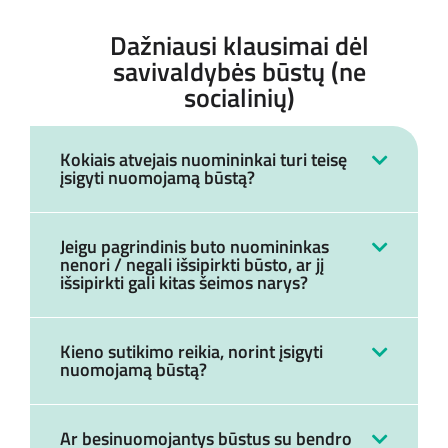
Dažniausi klausimai dėl
savivaldybės būstų (ne
socialinių)
Kokiais atvejais nuomininkai turi teisę
įsigyti nuomojamą būstą?
Jeigu pagrindinis buto nuomininkas
nenori / negali išsipirkti būsto, ar jį
išsipirkti gali kitas šeimos narys?
Kieno sutikimo reikia, norint įsigyti
nuomojamą būstą?
Ar besinuomojantys būstus su bendro