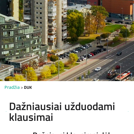
>
DUK
Pradžia
Dažniausiai užduodami
klausimai