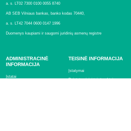
a. s. LT02 7300 0100 0055 8740
AB SEB Vilniaus bankas, banko kodas 70440,
a. s. LT42 7044 0600 0147 1996
Duomenys kaupiami ir saugomi juridinių asmenų registre
ADMINISTRACINĖ
TEISINĖ INFORMACIJA
INFORMACIJA
Įstatymai
Įstatai
Poįstatyminiai teisės aktai
Specialieji įpareigojimai
Savivaldybės teisės aktai
Planavimo dokumentai
Įmonės vidaus teisės aktai
Ataskaitos
Tvarumo strategija
Darbo užmokestis
Automobiliai