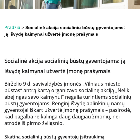
Pradžia
>
Socialinė akcija socialinių būstų gyventojams:
ją išvydę kaimynai užvertė įmonę prašymais
Socialinė akcija socialinių būstų gyventojams: ją
išvydę kaimynai užvertė įmonę prašymais
Birželio 9 d. savivaldybės įmonės „Vilniaus miesto
būstas“ antrą kartą organizavo socialinę akciją „Nelik
abejingas savo kaimynui“ negalią turintiems socialinių
būstų gyventojams. Renginį išvydę aplinkinių namų
gyventojai iškart užvertė įmonę prašymais – pasirodė,
kad pagalba reikalinga daug daugiau žmonių, nei
atrodė iš pirmo žvilgsnio.
Skatina socialinių būstų gyventojų įsitraukimą