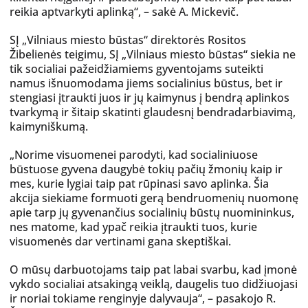
reikia aptvarkyti aplinką“, – sakė A. Mickevič.
SĮ „Vilniaus miesto būstas“ direktorės Rositos
Žibelienės teigimu, SĮ „Vilniaus miesto būstas“ siekia ne
tik socialiai pažeidžiamiems gyventojams suteikti
namus išnuomodama jiems socialinius būstus, bet ir
stengiasi įtraukti juos ir jų kaimynus į bendrą aplinkos
tvarkymą ir šitaip skatinti glaudesnį bendradarbiavimą,
kaimyniškumą.
„Norime visuomenei parodyti, kad socialiniuose
būstuose gyvena daugybė tokių pačių žmonių kaip ir
mes, kurie lygiai taip pat rūpinasi savo aplinka. Šia
akcija siekiame formuoti gerą bendruomenių nuomonę
apie tarp jų gyvenančius socialinių būstų nuomininkus,
nes matome, kad ypač reikia įtraukti tuos, kurie
visuomenės dar vertinami gana skeptiškai.
O mūsų darbuotojams taip pat labai svarbu, kad įmonė
vykdo socialiai atsakingą veiklą, daugelis tuo didžiuojasi
ir noriai tokiame renginyje dalyvauja“, – pasakojo R.