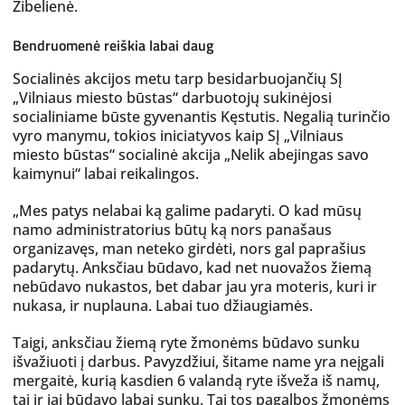
Žibelienė.
Bendruomenė reiškia labai daug
Socialinės akcijos metu tarp besidarbuojančių SĮ
„Vilniaus miesto būstas“ darbuotojų sukinėjosi
socialiniame būste gyvenantis Kęstutis. Negalią turinčio
vyro manymu, tokios iniciatyvos kaip SĮ „Vilniaus
miesto būstas“ socialinė akcija „Nelik abejingas savo
kaimynui“ labai reikalingos.
„Mes patys nelabai ką galime padaryti. O kad mūsų
namo administratorius būtų ką nors panašaus
organizavęs, man neteko girdėti, nors gal paprašius
padarytų. Anksčiau būdavo, kad net nuovažos žiemą
nebūdavo nukastos, bet dabar jau yra moteris, kuri ir
nukasa, ir nuplauna. Labai tuo džiaugiamės.
Taigi, anksčiau žiemą ryte žmonėms būdavo sunku
išvažiuoti į darbus. Pavyzdžiui, šitame name yra neįgali
mergaitė, kurią kasdien 6 valandą ryte išveža iš namų,
tai ir jai būdavo labai sunku. Tai tos pagalbos žmonėms