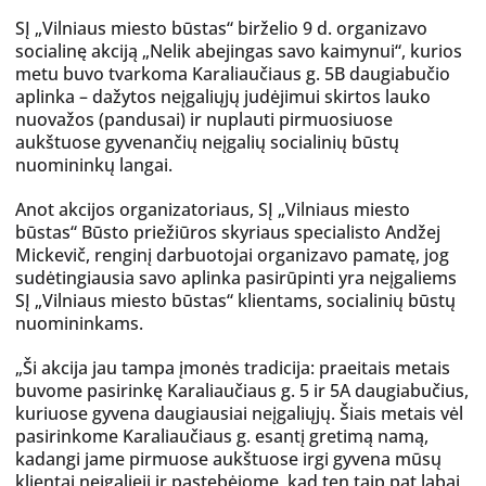
SĮ „Vilniaus miesto būstas“ birželio 9 d. organizavo
socialinę akciją „Nelik abejingas savo kaimynui“, kurios
metu buvo tvarkoma Karaliaučiaus g. 5B daugiabučio
aplinka – dažytos neįgaliųjų judėjimui skirtos lauko
nuovažos (pandusai) ir nuplauti pirmuosiuose
aukštuose gyvenančių neįgalių socialinių būstų
nuomininkų langai.
Anot akcijos organizatoriaus, SĮ „Vilniaus miesto
būstas“ Būsto priežiūros skyriaus specialisto Andžej
Mickevič, renginį darbuotojai organizavo pamatę, jog
sudėtingiausia savo aplinka pasirūpinti yra neįgaliems
SĮ „Vilniaus miesto būstas“ klientams, socialinių būstų
nuomininkams.
„Ši akcija jau tampa įmonės tradicija: praeitais metais
buvome pasirinkę Karaliaučiaus g. 5 ir 5A daugiabučius,
kuriuose gyvena daugiausiai neįgaliųjų. Šiais metais vėl
pasirinkome Karaliaučiaus g. esantį gretimą namą,
kadangi jame pirmuose aukštuose irgi gyvena mūsų
klientai neįgalieji ir pastebėjome, kad ten taip pat labai