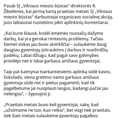
Pasak SĮ „Vilniaus miesto būstas“ direktorės R.
Žibelienės, kai pirmą kartą praeitais metais SĮ „Vilniaus
miesto būstas“ darbuotojai organizavo socialinę akciją,
juos labiausiai nustebino pikti aplinkinių komentarai.
„Kai kurie klausė, kodėl ėmėmės nuovažų dažymo
darbų, kai yra gerokai rimtesnių problemų. Tačiau
šiemet viskas jau buvo atvirkščiai – sulaukėme daug
daugiau gyventojų įsitraukimo į darbus ir nuoširdžių
padėkų. Labai džiugu, kad pagal savo galimybes
prisidėjo net ir labai garbaus amžiaus gyventojai.
Taip pat kaimynai tvarkantiesiems aplinką siūlė kavos,
šokolado, viena gretimo namo garbaus amžiaus
gyventoja siūlė net ir pietus pagaminti, kad tik
pagelbėtume jai nusiplauti langus, kadangi pačiai jau
nelengva“, – šypsojosi ji.
„Praeitais metais buvo keli gyventojai, sakę, kad
„užsiimame ne tuo, kuo reikia“, bet visgi tiek praeitais,
tiek šiais metais sulaukėme gyventojų pagalbos