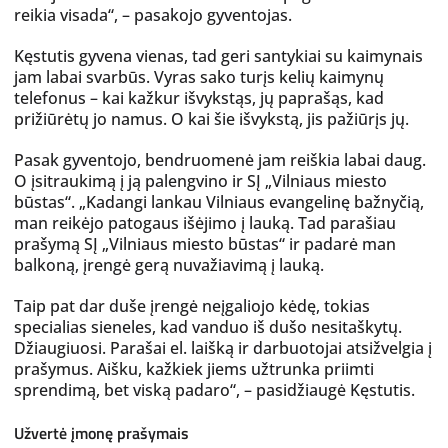
reikia visada“, – pasakojo gyventojas.
Kęstutis gyvena vienas, tad geri santykiai su kaimynais
jam labai svarbūs. Vyras sako turįs kelių kaimynų
telefonus – kai kažkur išvykstąs, jų paprašąs, kad
prižiūrėtų jo namus. O kai šie išvykstą, jis pažiūrįs jų.
Pasak gyventojo, bendruomenė jam reiškia labai daug.
O įsitraukimą į ją palengvino ir SĮ „Vilniaus miesto
būstas“. „Kadangi lankau Vilniaus evangelinę bažnyčią,
man reikėjo patogaus išėjimo į lauką. Tad parašiau
prašymą SĮ „Vilniaus miesto būstas“ ir padarė man
balkoną, įrengė gerą nuvažiavimą į lauką.
Taip pat dar duše įrengė neįgaliojo kėdę, tokias
specialias sieneles, kad vanduo iš dušo nesitaškytų.
Džiaugiuosi. Parašai el. laišką ir darbuotojai atsižvelgia į
prašymus. Aišku, kažkiek jiems užtrunka priimti
sprendimą, bet viską padaro“, – pasidžiaugė Kęstutis.
Užvertė įmonę prašymais