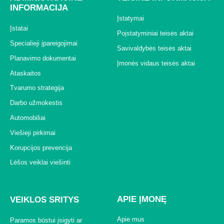
INFORMACIJA
Įstatymai
Įstatai
Poįstatyminiai teisės aktai
Specialieji įpareigojimai
Savivaldybės teisės aktai
Planavimo dokumentai
Įmonės vidaus teisės aktai
Ataskaitos
Tvarumo strategija
Darbo užmokestis
Automobiliai
Viešieji pirkimai
Korupcijos prevencija
Lėšos veiklai viešinti
APIE ĮMONĘ
VEIKLOS SRITYS
Apie mus
Paramos būstui įsigyti ar