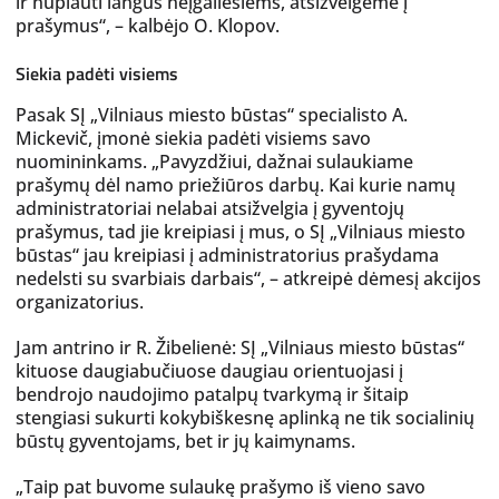
ir nuplauti langus neįgaliesiems, atsižvelgėme į
prašymus“, – kalbėjo O. Klopov.
Siekia padėti visiems
Pasak SĮ „Vilniaus miesto būstas“ specialisto A.
Mickevič, įmonė siekia padėti visiems savo
nuomininkams. „Pavyzdžiui, dažnai sulaukiame
prašymų dėl namo priežiūros darbų. Kai kurie namų
administratoriai nelabai atsižvelgia į gyventojų
prašymus, tad jie kreipiasi į mus, o SĮ „Vilniaus miesto
būstas“ jau kreipiasi į administratorius prašydama
nedelsti su svarbiais darbais“, – atkreipė dėmesį akcijos
organizatorius.
Jam antrino ir R. Žibelienė: SĮ „Vilniaus miesto būstas“
kituose daugiabučiuose daugiau orientuojasi į
bendrojo naudojimo patalpų tvarkymą ir šitaip
stengiasi sukurti kokybiškesnę aplinką ne tik socialinių
būstų gyventojams, bet ir jų kaimynams.
„Taip pat buvome sulaukę prašymo iš vieno savo