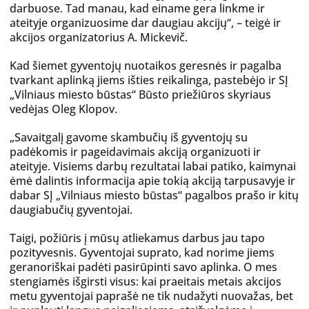
darbuose. Tad manau, kad einame gera linkme ir
ateityje organizuosime dar daugiau akcijų“, – teigė ir
akcijos organizatorius A. Mickevič.
Kad šiemet gyventojų nuotaikos geresnės ir pagalba
tvarkant aplinką jiems išties reikalinga, pastebėjo ir SĮ
„Vilniaus miesto būstas“ Būsto priežiūros skyriaus
vedėjas Oleg Klopov.
„Savaitgalį gavome skambučių iš gyventojų su
padėkomis ir pageidavimais akciją organizuoti ir
ateityje. Visiems darbų rezultatai labai patiko, kaimynai
ėmė dalintis informacija apie tokią akciją tarpusavyje ir
dabar SĮ „Vilniaus miesto būstas“ pagalbos prašo ir kitų
daugiabučių gyventojai.
Taigi, požiūris į mūsų atliekamus darbus jau tapo
pozityvesnis. Gyventojai suprato, kad norime jiems
geranoriškai padėti pasirūpinti savo aplinka. O mes
stengiamės išgirsti visus: kai praeitais metais akcijos
metu gyventojai paprašė ne tik nudažyti nuovažas, bet