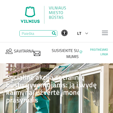
LT
PASITIKĖJIMO
SUSISIEKITE SU
SAVITARNA
LINIJA
MUMIS
Socialinė akcija socialinių
būstų gyventojams: ją išvydę
kaimynai užvertė įmonę
prašymais