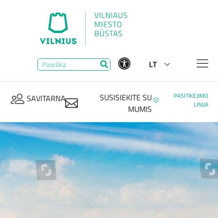
LT
PASITIKĖJIMO
SUSISIEKITE SU
SAVITARNA
LINIJA
MUMIS