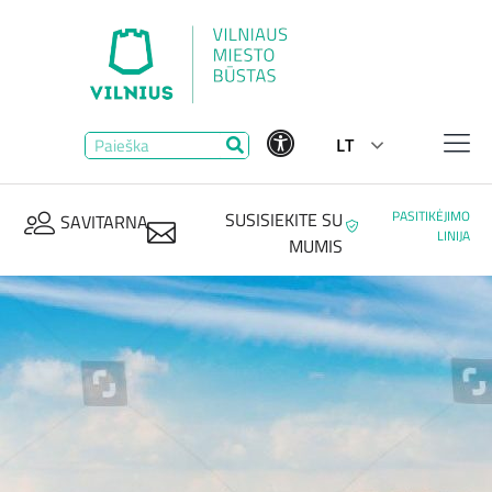
LT
PASITIKĖJIMO
SUSISIEKITE SU
SAVITARNA
LINIJA
MUMIS