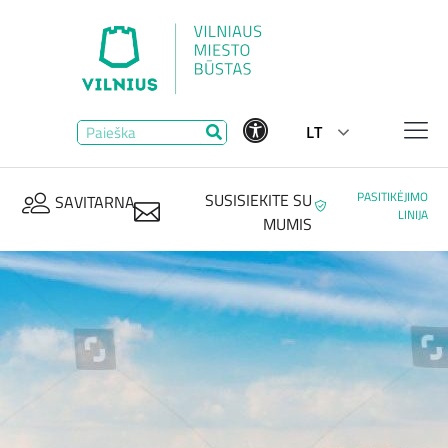
LT
PASITIKĖJIMO
SUSISIEKITE SU
SAVITARNA
LINIJA
MUMIS