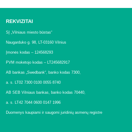
REKVIZITAI
SĮ „Vilniaus miesto būstas“
Naugarduko g. 98, LT-03160 Vilnius
Įmonės kodas – 124568293
PVM mokėtojo kodas – LT245682917
AB bankas „Swedbank“, banko kodas 7300,
a. s. LT02 7300 0100 0055 8740
AB SEB Vilniaus bankas, banko kodas 70440,
a. s. LT42 7044 0600 0147 1996
Duomenys kaupiami ir saugomi juridinių asmenų registre