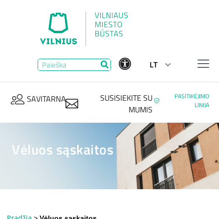
LT
PASITIKĖJIMO
SUSISIEKITE SU
SAVITARNA
LINIJA
MUMIS
Vėluos sąskaitos
Pradžia
>
Vėluos sąskaitos