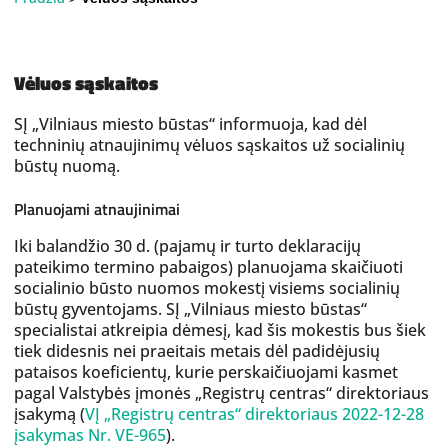
Vėluos sąskaitos
SĮ „Vilniaus miesto būstas“ informuoja, kad dėl
techninių atnaujinimų vėluos sąskaitos už socialinių
būstų nuomą.
Planuojami atnaujinimai
Iki balandžio 30 d. (pajamų ir turto deklaracijų
pateikimo termino pabaigos) planuojama skaičiuoti
socialinio būsto nuomos mokestį visiems socialinių
būstų gyventojams. SĮ „Vilniaus miesto būstas“
specialistai atkreipia dėmesį, kad šis mokestis bus šiek
tiek didesnis nei praeitais metais dėl padidėjusių
pataisos koeficientų, kurie perskaičiuojami kasmet
pagal Valstybės įmonės „Registrų centras“ direktoriaus
įsakymą (
VĮ „Registrų centras“ direktoriaus 2022-12-28
įsakymas Nr. VE-965
).