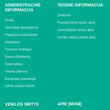
ADMINISTRACINĖ
TEISINĖ INFORMACIJA
INFORMACIJA
Įstatymai
Įstatai
Poįstatyminiai teisės aktai
Specialieji įpareigojimai
Savivaldybės teisės aktai
Planavimo dokumentai
Įmonės vidaus teisės aktai
Ataskaitos
Tvarumo strategija
Darbo užmokestis
Automobiliai
Viešieji pirkimai
Korupcijos prevencija
Lėšos veiklai viešinti
APIE ĮMONĘ
VEIKLOS SRITYS