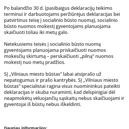
Po balandžio 30 d. (pasibaigus deklaracijų teikimo
terminui ir darbuotojams peržiūrėjus deklaracijas bei
patvirtinus teisę į socialinio būsto nuomą), socialinio
būsto nuomos mokestį gyventojams planuojama
skaičiuoti toliau iki metų galo.
Netekusiems teisės į socialinio būsto nuomą
gyventojams planuojama priskaičiuoti nuomos
mokesčių skirtumą – perskaičiuoti „pilną“ nuomos
mokestį nuo metų pradžios.
SĮ „Vilniaus miesto būstas“ labai atsiprašo už
nepatogumus ir prašo kantrybės. SĮ „Vilniaus miesto
būstas“ specialistai ragina visus nuomininkus pateikti
deklaracijas ir skuba nuraminti, kad delspinigiai dėl
neapmokėtų vėluojančių sąskaitų nebus skaičiuojami ir
gyventojai iš būstų nebus iškeldinti.
Daugiau informacijos: