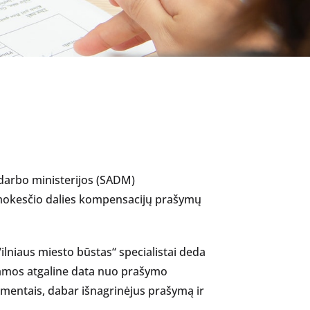
 darbo ministerijos (SADM)
 mokesčio dalies kompensacijų prašymų
ilniaus miesto būstas“ specialistai deda
iamos atgaline data nuo prašymo
kumentais, dabar išnagrinėjus prašymą ir