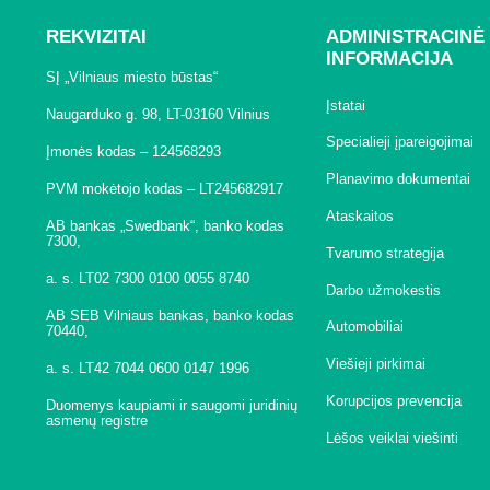
REKVIZITAI
ADMINISTRACINĖ
INFORMACIJA
SĮ „Vilniaus miesto būstas“
Įstatai
Naugarduko g. 98, LT-03160 Vilnius
Specialieji įpareigojimai
Įmonės kodas – 124568293
Planavimo dokumentai
PVM mokėtojo kodas – LT245682917
Ataskaitos
AB bankas „Swedbank“, banko kodas
7300,
Tvarumo strategija
a. s. LT02 7300 0100 0055 8740
Darbo užmokestis
AB SEB Vilniaus bankas, banko kodas
Automobiliai
70440,
Viešieji pirkimai
a. s. LT42 7044 0600 0147 1996
Korupcijos prevencija
Duomenys kaupiami ir saugomi juridinių
asmenų registre
Lėšos veiklai viešinti