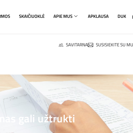
RMOS
SKAIČIUOKLĖ
APIE MUS
APKLAUSA
DUK
SAVITARNA
SUSISIEKITE SU M
as gali užtrukti