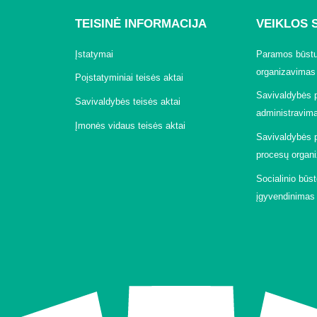
TEISINĖ INFORMACIJA
VEIKLOS 
Įstatymai
Paramos būstui
organizavimas
Poįstatyminiai teisės aktai
Savivaldybės 
Savivaldybės teisės aktai
administravimas
Įmonės vidaus teisės aktai
Savivaldybės 
procesų organ
Socialinio būs
įgyvendinimas