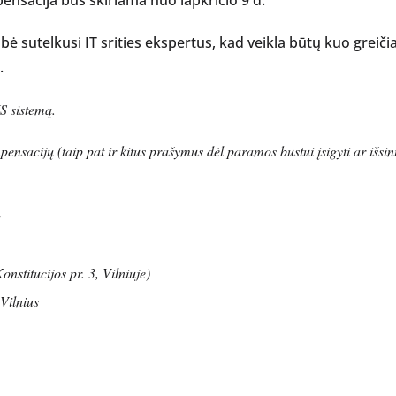
ensacija bus skiriama nuo lapkričio 9 d.
bė sutelkusi IT srities ekspertus, kad veikla būtų kuo greiči
.
S sistemą.
acijų (taip pat ir kitus prašymus dėl paramos būstui įsigyti ar išsinu
e
nstitucijos pr. 3, Vilniuje)
Vilnius