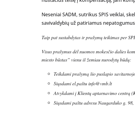
nustačius teisę į kompensaciją, jam komp
Neseniai SADM, sutrikus SPIS veiklai, skel
savivaldybių už patiriamus nepatogumus
Taip pat sustabdytas ir prašymų teikimas per SPI
Visus prašymus dėl nuomos mokesčio dalies kompens
miesto būstas” vienu iš žemiau nurodytų būdų:
Teikdami prašymą šio puslapio savitarnoj
Siųsdami el.paštu info@vmb.lt
Atvykdami į Klientų aptarnavimo centrą (Ko
Siųsdami paštu adresu Naugarduko g. 98, 