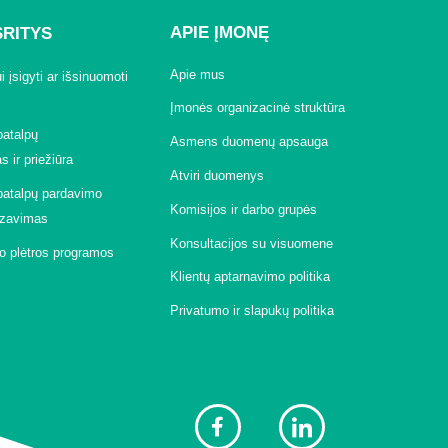
APIE ĮMONĘ
SRITYS
Apie mus
 įsigyti ar išsinuomoti
Įmonės organizacinė struktūra
patalpų
Asmens duomenų apsauga
 ir priežiūra
Atviri duomenys
patalpų pardavimo
Komisijos ir darbo grupės
izavimas
Konsultacijos su visuomene
to plėtros programos
Klientų aptarnavimo politika
Privatumo ir slapukų politika