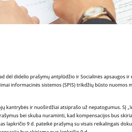
kad dėl didelio prašymų antplūdžio ir Socialinės apsaugos ir
imai informacinės sistemos (SPIS) trikdžių būsto nuomos
jų kantrybės ir nuoširdžiai atsiprašo už nepatogumus. SĮ „V
 prašymus bei skuba nuraminti, kad kompensacijos bus skir
jas lapkričio 9 d. pateikė prašymą su visais reikalingais do