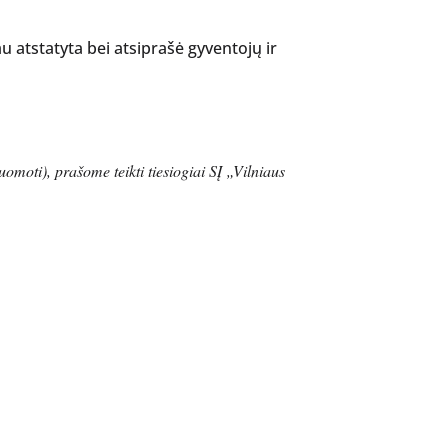
au atstatyta bei atsiprašė gyventojų ir
omoti), prašome teikti tiesiogiai SĮ „Vilniaus