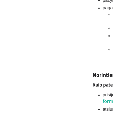
pažy
pagal
Norintie
Kaip pate
prisi
form
atsi