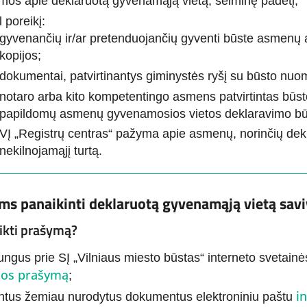
mos apie deklaruotą gyvenamąją vietą, šeiminę padėtį;
 poreikį:
gyvenančių ir/ar pretenduojančių gyventi būste asmenų
kopijos;
dokumentai, patvirtinantys giminystės ryšį su būsto nuo
notaro arba kito kompetentingo asmens patvirtintas būst
papildomų asmenų gyvenamosios vietos deklaravimo bū
VĮ „Registrų centras“ pažyma apie asmenų, norinčių dekl
nekilnojamąjį turtą.
ms panaikinti deklaruotą gyvenamąją vietą savi
ikti prašymą?
jungus prie SĮ „Vilniaus miesto būstas“ interneto svetain
os prašymą
;
i
untus žemiau nurodytus dokumentus elektroniniu paštu