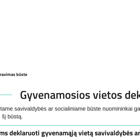
aravimas būste
Gyvenamosios vietos de
ame savivaldybės ar socialiniame būste nuomininkai gali 
 šį būstą.
ms deklaruoti gyvenamąją vietą savivaldybės ar