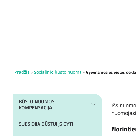
>
>
Gyvenamosios vietos dekl
Pradžia
Socialinio būsto nuoma
BŪSTO NUOMOS
Išsinuomot
KOMPENSACIJA
nuomojasi
SUBSIDIJA BŪSTUI ĮSIGYTI
Norintie