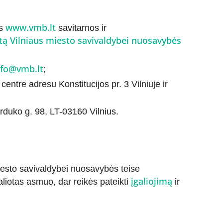
www.vmb.lt
ės
savitarnos ir
tą Vilniaus miesto savivaldybei nuosavybės
nfo@vmb.lt
;
entre adresu Konstitucijos pr. 3 Vilniuje ir
duko g. 98, LT-03160 Vilnius.
iesto savivaldybei nuosavybės teise
įgaliojimą
liotas asmuo, dar reikės pateikti
ir