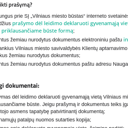
ikti prašymą?
jungus prie SĮ „Vilniaus miesto būstas“ interneto svetain
prašymo dėl leidimo deklaruoti gyvenamąją vie
ldžius
e priklausančiame būste formą
;
i
untus žemiau nurodytus dokumentus elektroniniu paštu
ankius Vilniaus miesto savivaldybės Klientų aptarnavimo c
ikus žemiau nurodytus dokumentus;
untus žemiau nurodytus dokumentus paštu adresu Naugar
gi dokumentai:
mas dėl leidimo deklaruoti gyvenamąją vietą Vilniaus m
ausančiame būste. Jeigu prašymą ir dokumentus teiks įga
otojo asmens tapatybę patvirtinantį dokumentą;
namųjų patalpų nuomos sutarties kopija;