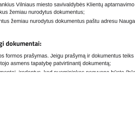
ankius Vilniaus miesto savivaldybės Klientų aptarnavimo c
ikus žemiau nurodytus dokumentus;
untus žemiau nurodytus dokumentus paštu adresu Naugar
gi dokumentai:
os formos prašymas. Jeigu prašymą ir dokumentus teiks į
otojo asmens tapatybę patvirtinantį dokumentą;
mentai, įrodantys, kad nuomininkas negyvena būste (būs
.
us miesto būstas“ pasilieka teisę paprašyti ir kitų dokumen
info@vmb.lt
 tel. +370 5 277 9090, tel. 19118,