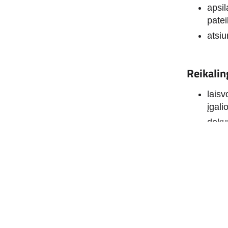
apsil
pate
atsi
Reikalin
laisv
įgali
doku
ir kt.)
SĮ „Vilnia
https://www.vmb.lt/duk/
Daugiau informacijos:
,