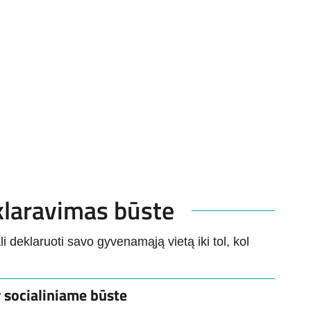
klaravimas būste
deklaruoti savo gyvenamąją vietą iki tol, kol
 socialiniame būste