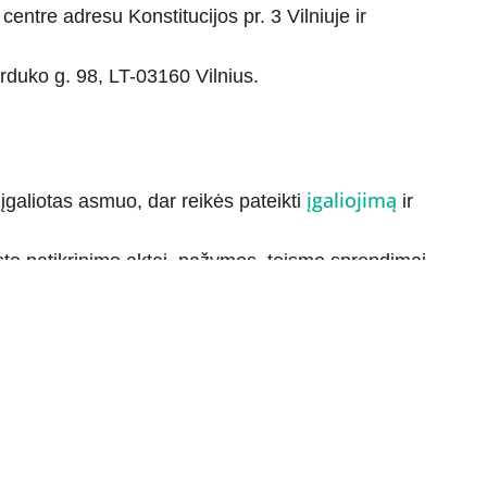
entre adresu Konstitucijos pr. 3 Vilniuje ir
duko g. 98, LT-03160 Vilnius.
įgaliojimą
galiotas asmuo, dar reikės pateikti
ir
to patikrinimo aktai, pažymos, teismo sprendimai
tų, reikalingų sprendimui priimti.