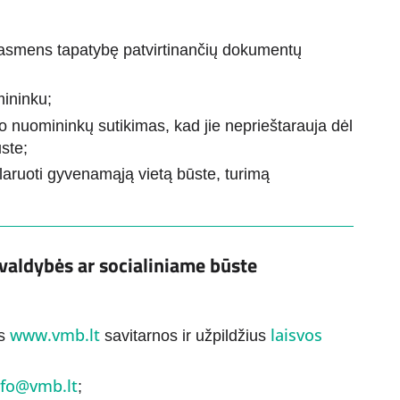
 asmens tapatybę patvirtinančių dokumentų
mininku;
o nuomininkų sutikimas, kad jie neprieštarauja dėl
ste;
aruoti gyvenamąją vietą būste, turimą
valdybės ar socialiniame būste
www.vmb.lt
laisvos
ės
savitarnos ir užpildžius
nfo@vmb.lt
;