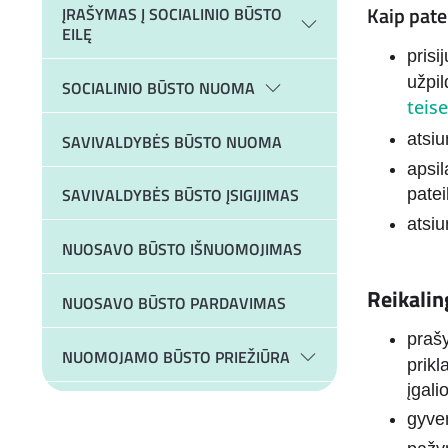
Kaip pate
ĮRAŠYMAS Į SOCIALINIO BŪSTO
EILĘ
prisi
užpi
SOCIALINIO BŪSTO NUOMA
teis
atsi
SAVIVALDYBĖS BŪSTO NUOMA
apsil
SAVIVALDYBĖS BŪSTO ĮSIGIJIMAS
pate
atsi
NUOSAVO BŪSTO IŠNUOMOJIMAS
Reikalin
NUOSAVO BŪSTO PARDAVIMAS
prašy
NUOMOJAMO BŪSTO PRIEŽIŪRA
prikl
įgali
gyve